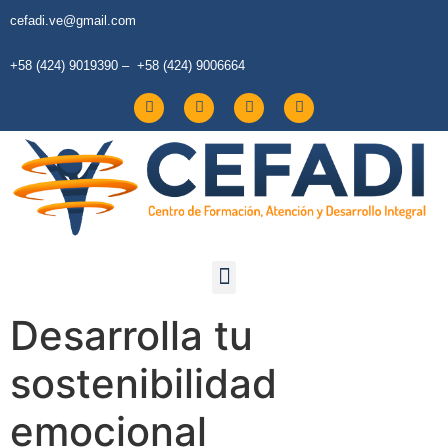
cefadi.ve@gmail.com
+58 (424) 9019390 – +58 (424) 9006664
Desarrolla tu
sostenibilidad
emocional