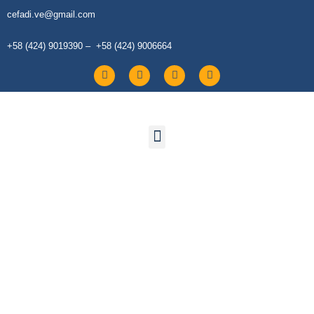
cefadi.ve@gmail.com
+58 (424) 9019390 – +58 (424) 9006664